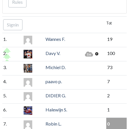
Rules
Tot
Signin
1.
Wannes F.
19
2.
Davy V.
100
3.
Michiel D.
73
4.
paavo p.
7
5.
DIDIER G.
2
6.
Halewijn S.
1
7.
Robin L.
0