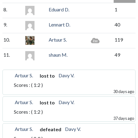
8.
Eduard D.
1
9.
Lennart D.
40
10.
Artuur S.
119
11.
shaun M.
49
Artuur S.
Davy V.
lost to
Scores : ( 1:2 )
30 days ago
Artuur S.
Davy V.
lost to
Scores : ( 1:2 )
37 days ago
Artuur S.
Davy V.
defeated