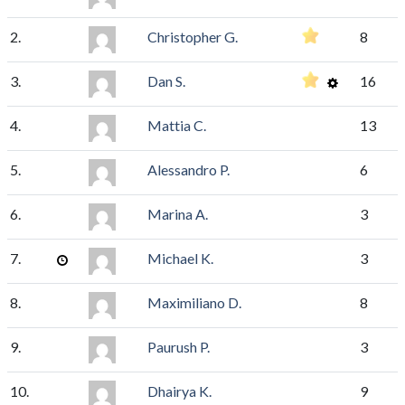
2.
Christopher G.
8
3.
Dan S.
16
4.
Mattia C.
13
5.
Alessandro P.
6
6.
Marina A.
3
7.
Michael K.
3
8.
Maximiliano D.
8
9.
Paurush P.
3
10.
Dhairya K.
9