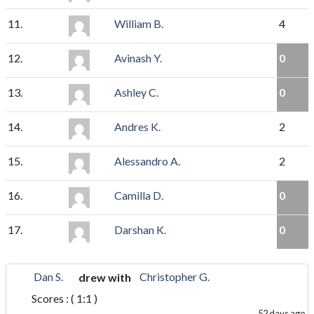
11.
William B.
4
12.
Avinash Y.
0
13.
Ashley C.
0
14.
Andres K.
2
15.
Alessandro A.
2
16.
Camilla D.
0
17.
Darshan K.
0
Dan S.
Christopher G.
drew with
Scores : ( 1:1 )
52 days ago