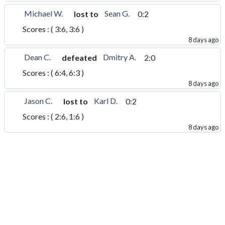
Michael W.
Sean G.
lost to
0:2
Scores : ( 3:6, 3:6 )
8 days ago
Dean C.
Dmitry A.
defeated
2:0
Scores : ( 6:4, 6:3 )
8 days ago
Jason C.
Karl D.
lost to
0:2
Scores : ( 2:6, 1:6 )
8 days ago