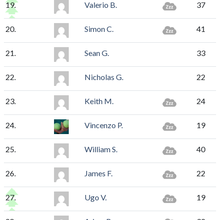
19.
Valerio B.
37
20.
Simon C.
41
21.
Sean G.
33
22.
Nicholas G.
22
23.
Keith M.
24
24.
Vincenzo P.
19
25.
William S.
40
26.
James F.
22
27.
Ugo V.
19