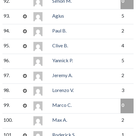
92.
Simon M.
0
93.
Agius
5
94.
Paul B.
2
95.
Clive B.
4
96.
Yannick P.
5
97.
Jeremy A.
2
98.
Lorenzo V.
3
99.
Marco C.
0
100.
Max A.
2
101.
Roderick S.
1