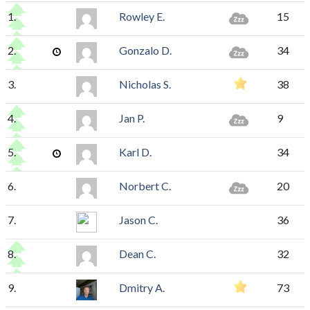
1.
Rowley E.
15
2.
Gonzalo D.
34
3.
Nicholas S.
38
4.
Jan P.
9
5.
Karl D.
34
6.
Norbert C.
20
7.
Jason C.
36
8.
Dean C.
32
9.
Dmitry A.
73