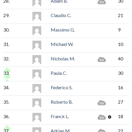
28.
Adam B.
30
29.
Claudio C.
21
30.
Massimo G.
9
31.
Michael W.
10
32.
Nicholas M.
40
33.
Paula C.
30
34.
Federico S.
16
35.
Roberto B.
27
36.
Franck L.
18
37.
Adrian M.
22