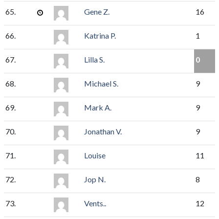
65.
Gene Z.
16
66.
Katrina P.
1
67.
Lilla S.
0
68.
Michael S.
9
69.
Mark A.
9
70.
Jonathan V.
9
71.
Louise
11
72.
Jop N.
8
73.
Vents..
12