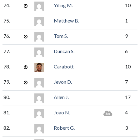
74.
Yiling M.
10
75.
Matthew B.
1
76.
Tom S.
9
77.
Duncan S.
6
78.
Carabott
10
79.
Jevon D.
7
80.
Allen J.
17
81.
Joao N.
4
82.
Robert G.
3