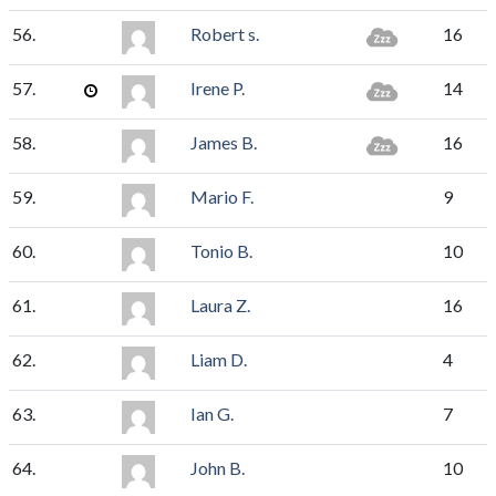
56.
Robert s.
16
57.
Irene P.
14
58.
James B.
16
59.
Mario F.
9
60.
Tonio B.
10
61.
Laura Z.
16
62.
Liam D.
4
63.
Ian G.
7
64.
John B.
10