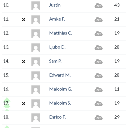
10.
Justin
43
11.
Amke F.
21
12.
Matthias C.
19
13.
Ljubo D.
28
14.
Sam P.
19
15.
Edward M.
28
16.
Malcolm G.
11
17.
Malcolm S.
19
18.
Enrico F.
29