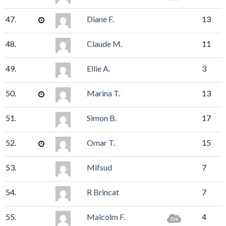
47.
Diane F.
13
48.
Claude M.
11
49.
Ellie A.
3
50.
Marina T.
13
51.
Simon B.
17
52.
Omar T.
15
53.
Mifsud
7
54.
R Brincat
7
55.
Malcolm F.
4