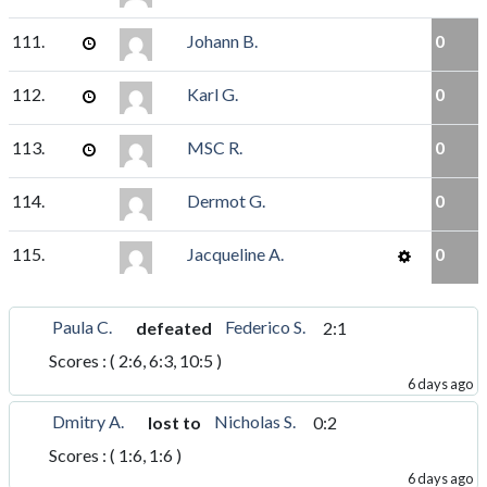
111.
Johann B.
0
112.
Karl G.
0
113.
MSC R.
0
114.
Dermot G.
0
115.
Jacqueline A.
0
Paula C.
Federico S.
defeated
2:1
Scores : ( 2:6, 6:3, 10:5 )
6 days ago
Dmitry A.
Nicholas S.
lost to
0:2
Scores : ( 1:6, 1:6 )
6 days ago