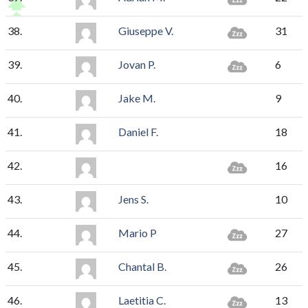
38.
Giuseppe V.
31
39.
Jovan P.
6
40.
Jake M.
9
41.
Daniel F.
18
42.
16
43.
Jens S.
10
44.
Mario P
27
45.
Chantal B.
26
46.
Laetitia C.
13