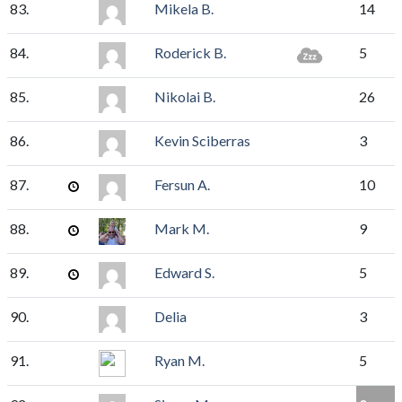
83.
Mikela B.
14
84.
Roderick B.
5
85.
Nikolai B.
26
86.
Kevin Sciberras
3
87.
Fersun A.
10
88.
Mark M.
9
89.
Edward S.
5
90.
Delia
3
91.
Ryan M.
5