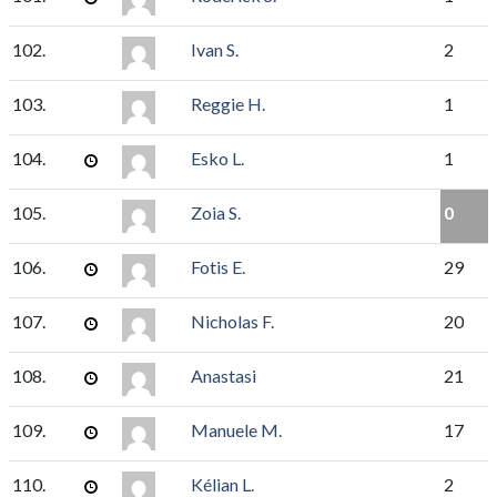
102.
Ivan S.
2
103.
Reggie H.
1
104.
Esko L.
1
105.
Zoia S.
0
106.
Fotis E.
29
107.
Nicholas F.
20
108.
Anastasi
21
109.
Manuele M.
17
110.
Kélian L.
2