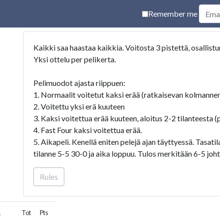
Remember me
Kaikki saa haastaa kaikkia. Voitosta 3 pistettä, osallistu
Yksi ottelu per pelikerta.
Pelimuodot ajasta riippuen:
1. Normaalit voitetut kaksi erää (ratkaisevan kolmannen 
2. Voitettu yksi erä kuuteen
3. Kaksi voitettua erää kuuteen, aloitus 2-2 tilanteesta (
4. Fast Four kaksi voitettua erää.
5. Aikapeli. Kenellä eniten pelejä ajan täyttyessä. Tasatil
tilanne 5-5 30-0 ja aika loppuu. Tulos merkitään 6-5 joht
Rules
Hyviä pelejä
8 parasta kauden päätteeksi finaalipäivän kamppailuun kaa
L
Tot
Pts