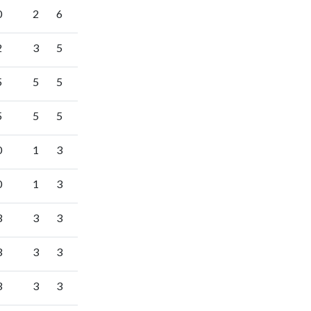
0
2
6
2
3
5
5
5
5
5
5
5
0
1
3
0
1
3
3
3
3
3
3
3
3
3
3