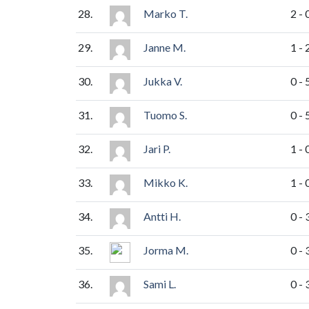
28.
Marko T.
2 - 
29.
Janne M.
1 - 
30.
Jukka V.
0 - 
31.
Tuomo S.
0 - 
32.
Jari P.
1 - 
33.
Mikko K.
1 - 
34.
Antti H.
0 - 
35.
Jorma M.
0 - 
36.
Sami L.
0 - 