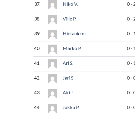
37.
Niko V.
0 - 
38.
Ville P.
0 - 
39.
Hietaniemi
0 - 
40.
Marko P.
0 - 
41.
Ari S.
0 - 
42.
Jari S
0 - 
43.
Aki J.
0 - 
44.
Jukka P.
0 - 