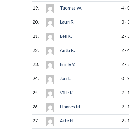
19.
Tuomas W.
4 - 
20.
Lauri R.
3 - 
21.
Eeli K.
2 - 
22.
Antti K.
2 - 
23.
Emile V.
2 - 
24.
Jari L.
0 - 
25.
Ville K.
2 - 
26.
Hannes M.
2 - 
27.
Atte N.
2 - 