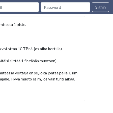
Signin
misesta 1 piste.
voi ottaa 10 TBnä, jos aika kortilla)
pitäisi riittää 1.5h tähän muotoon)
anteessa voittaja on se, joka johtaa peliä. Esim
ajalle. Hyvä muoto esim, jos vain tunti aikaa.
violla 1 vs 8 , 2 vs 7 etc.