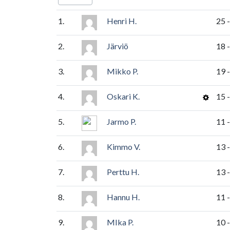
1.
Henri H.
25 -
2.
Järviö
18 
3.
Mikko P.
19 
4.
Oskari K.
15 
5.
Jarmo P.
11 
6.
Kimmo V.
13 -
7.
Perttu H.
13 -
8.
Hannu H.
11 
9.
MIka P.
10 