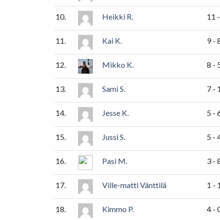
10.
Heikki R.
11 -
11.
Kai K.
9 - 
12.
Mikko K.
8 - 
13.
Sami S.
7 - 
14.
Jesse K.
5 - 
15.
Jussi S.
5 - 
16.
Pasi M.
3 - 
17.
Ville-matti Vänttilä
1 - 
18.
Kimmo P.
4 - 