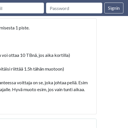
Signin
misesta 1 piste.
voi ottaa 10 TBnä, jos aika kortilla)
pitäisi riittää 1.5h tähän muotoon)
anteessa voittaja on se, joka johtaa peliä. Esim
ajalle. Hyvä muoto esim, jos vain tunti aikaa.
violla 1 vs 8 , 2 vs 7 etc.