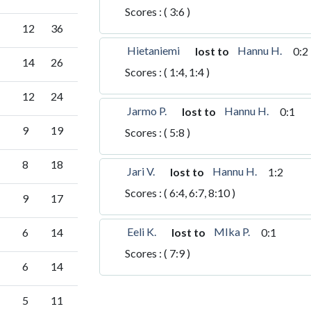
Scores : ( 3:6 )
12
36
Hietaniemi
Hannu H.
lost to
0:2
14
26
Scores : ( 1:4, 1:4 )
12
24
Jarmo P.
Hannu H.
lost to
0:1
9
19
Scores : ( 5:8 )
8
18
Jari V.
Hannu H.
lost to
1:2
Scores : ( 6:4, 6:7, 8:10 )
9
17
Eeli K.
MIka P.
lost to
0:1
6
14
Scores : ( 7:9 )
6
14
5
11