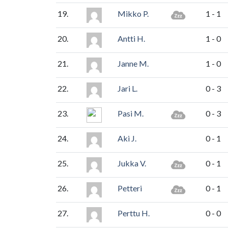
19.
Mikko P.
1 - 1
20.
Antti H.
1 - 0
21.
Janne M.
1 - 0
22.
Jari L.
0 - 3
23.
Pasi M.
0 - 3
24.
Aki J.
0 - 1
25.
Jukka V.
0 - 1
26.
Petteri
0 - 1
27.
Perttu H.
0 - 0