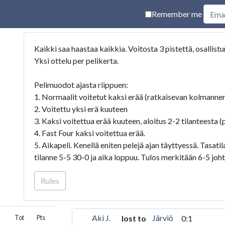
Remember me
Kaikki saa haastaa kaikkia. Voitosta 3 pistettä, osallistu
Yksi ottelu per pelikerta.
Pelimuodot ajasta riippuen:
1. Normaalit voitetut kaksi erää (ratkaisevan kolmannen 
2. Voitettu yksi erä kuuteen
3. Kaksi voitettua erää kuuteen, aloitus 2-2 tilanteesta (
4. Fast Four kaksi voitettua erää.
5. Aikapeli. Kenellä eniten pelejä ajan täyttyessä. Tasatil
tilanne 5-5 30-0 ja aika loppuu. Tulos merkitään 6-5 joht
Rules
Hyviä pelejä
8 parasta kauden päätteeksi finaalipäivän kamppailuun kaa
Aki J.
Järviö
lost to
0:1
Tot
Pts