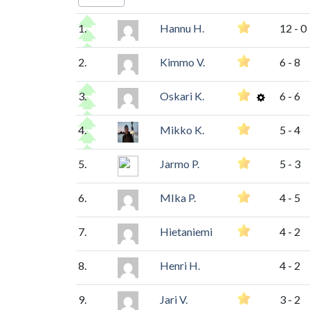
1.
Hannu H.
12 - 0
2.
Kimmo V.
6 - 8
3.
Oskari K.
6 - 6
4.
Mikko K.
5 - 4
5.
Jarmo P.
5 - 3
6.
MIka P.
4 - 5
7.
Hietaniemi
4 - 2
8.
Henri H.
4 - 2
9.
Jari V.
3 - 2