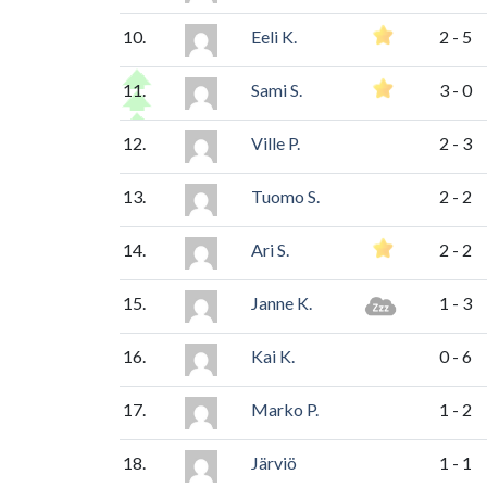
10.
Eeli K.
2 - 5
11.
Sami S.
3 - 0
12.
Ville P.
2 - 3
13.
Tuomo S.
2 - 2
14.
Ari S.
2 - 2
15.
Janne K.
1 - 3
16.
Kai K.
0 - 6
17.
Marko P.
1 - 2
18.
Järviö
1 - 1